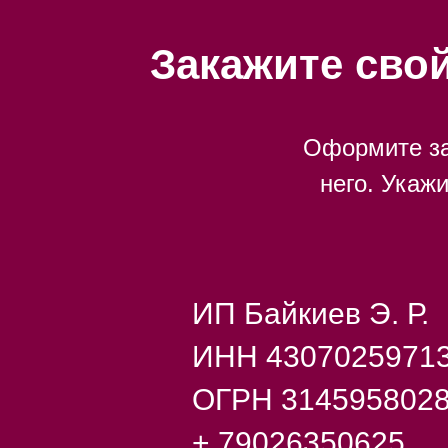
Закажите сво
Оформите за
него. Укаж
ИП Байкиев Э. Р.
ИНН 4307025971
ОГРН 314595802
+ 79026350625