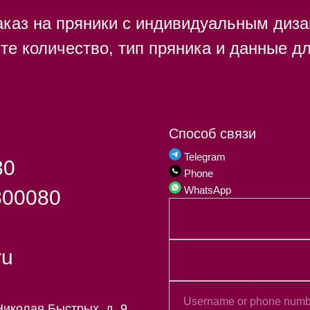
каз на пряники с индивидуальным диза
ите количество, тип пряника и данные дл
Способ связи
Telegram
30
Phone
WhatsApp
800080
ru
Николая Быстрых, д. 9