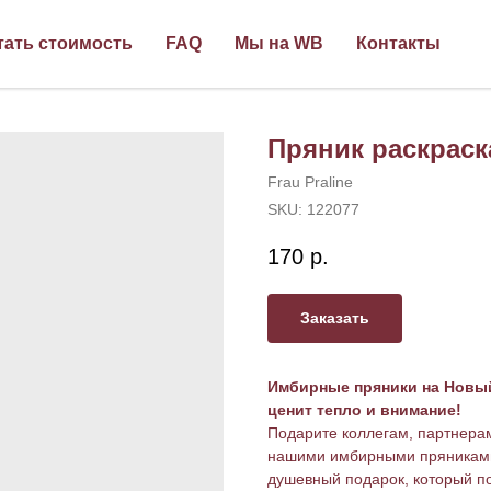
тать стоимость
FAQ
Мы на WB
Контакты
Пряник раскраск
Frau Praline
SKU:
122077
170
р.
Заказать
Имбирные пряники на Новый
ценит тепло и внимание!
Подарите коллегам, партнера
нашими имбирными пряниками 
душевный подарок, который по