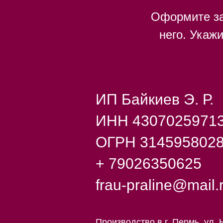
Оформите за
него. Укаж
ИП Байкиев Э. Р.
ИНН 4307025971
ОГРН 314595802
+ 79026350625
frau-praline@mail.
Производство в г. Пермь, ул. 