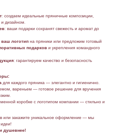
т
: создаем идеальные пряничные композиции,
 и дизайном.
ев
: ваши подарки сохранят свежесть и аромат до
м
ваш логотип
на пряники или предложим готовый
поративных подарков
и укрепления командного
дукция
: гарантируем качество и безопасность
оры:
а
для каждого пряника — элегантно и гигиенично.
емом, вареньем — готовое решение для вручения
изким.
менной коробке с логотипом компании — стильно и
ов или закажите уникальное оформление — мы
 идеи!
и душевнее!