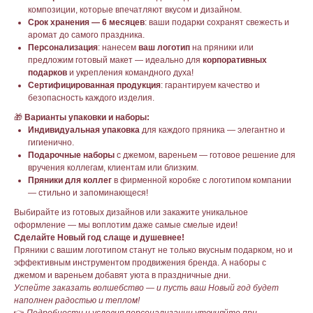
композиции, которые впечатляют вкусом и дизайном.
Срок хранения — 6 месяцев
: ваши подарки сохранят свежесть и
аромат до самого праздника.
Персонализация
: нанесем
ваш логотип
на пряники или
предложим готовый макет — идеально для
корпоративных
подарков
и укрепления командного духа!
Сертифицированная продукция
: гарантируем качество и
безопасность каждого изделия.
🎁
Варианты упаковки и наборы:
Индивидуальная упаковка
для каждого пряника — элегантно и
гигиенично.
Подарочные наборы
с джемом, вареньем — готовое решение для
вручения коллегам, клиентам или близким.
Пряники для коллег
в фирменной коробке с логотипом компании
— стильно и запоминающеся!
Выбирайте из готовых дизайнов или закажите уникальное
оформление — мы воплотим даже самые смелые идеи!
Сделайте Новый год слаще и душевнее!
Пряники с вашим логотипом станут не только вкусным подарком, но и
эффективным инструментом продвижения бренда. А наборы с
джемом и вареньем добавят уюта в праздничные дни.
Успейте заказать волшебство — и пусть ваш Новый год будет
наполнен радостью и теплом!