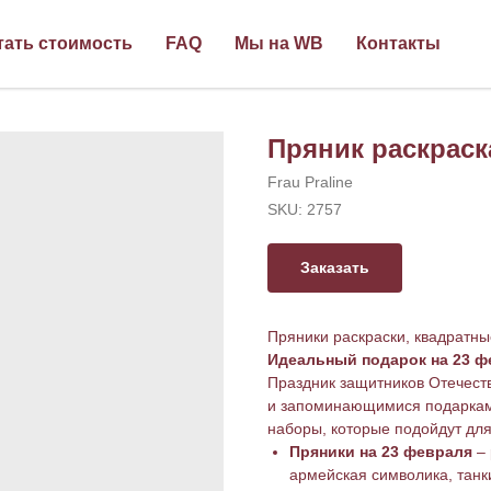
тать стоимость
FAQ
Мы на WB
Контакты
Пряник раскраск
Frau Praline
SKU:
2757
Заказать
Пряники раскраски, квадратны
Идеальный подарок на 23 фе
Праздник защитников Отечест
и запоминающимися подарками
наборы, которые подойдут для 
Пряники на 23 февраля
– 
армейская символика, танк