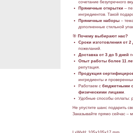
сочетание безупречного вк
Пряничные открытки
– пе
ингредиентов. Такой подар
Пряничные наборы
– тема
дополненные стильной упак
🎯
Почему выбирают нас?
Сроки изготовления от 2
пожеланий.
Доставка от 3 до 5 дней
п
Опыт работы более 11 ле
репутация.
Продукция сертифициро
ингредиенты и проверенные
Работаем с
бюджетными о
физическими лицами
.
Удобные способы оплаты: р
Не упустите шанс подарить с
Заказывайте прямо сейчас – 
LxWxH: 105x105x17 mm